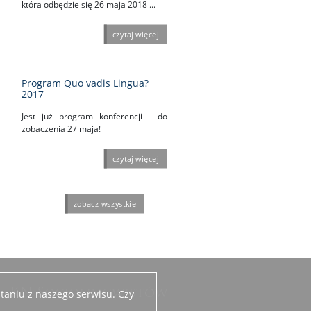
która odbędzie się 26 maja 2018 ...
czytaj więcej
Program Quo vadis Lingua?
2017
Jest już program konferencji - do
zobaczenia 27 maja!
czytaj więcej
zobacz wszystkie
KN Socjolingwistów
taniu z naszego serwisu. Czy