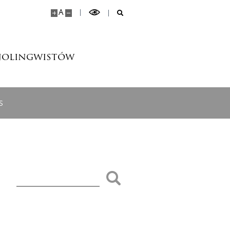
A
jolingwistów
S
Szukaj