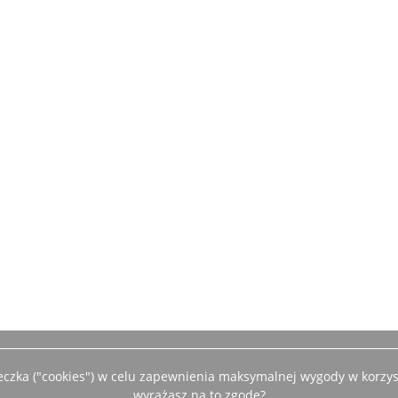
teczka ("cookies") w celu zapewnienia maksymalnej wygody w korzys
wyrażasz na to zgodę?