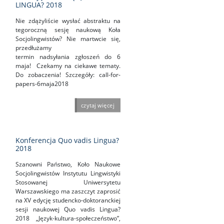
LINGUA? 2018
Nie zdążyliście wysłać abstraktu na
tegoroczną sesję naukową Koła
Socjolingwistów? Nie martwcie się,
przedłużamy
termin nadsyłania zgłoszeń do 6
maja! Czekamy na ciekawe tematy.
Do zobaczenia! Szczegóły: call-for-
papers-6maja2018
czytaj więcej
Konferencja Quo vadis Lingua?
2018
Szanowni Państwo, Koło Naukowe
Socjolingwistów Instytutu Lingwistyki
Stosowanej Uniwersytetu
Warszawskiego ma zaszczyt zaprosić
na XV edycję studencko-doktoranckiej
sesji naukowej Quo vadis Lingua?
2018 „Język-kultura-społeczeństwo”,