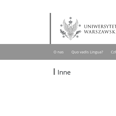
O nas
Quo vadis Lingua?
Cz
Inne