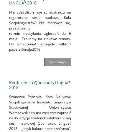
LINGUA? 2018
Nie zdążyliście wysłać abstraktu na
tegoroczną sesję naukową Koła
Socjolingwistów? Nie martwcie się,
przedłużamy
termin nadsyłania zgłoszeń do 6
maja! Czekamy na ciekawe tematy.
Do zobaczenia! Szczegóły: call-for-
papers-6maja2018
czytaj więcej
Konferencja Quo vadis Lingua?
2018
Szanowni Państwo, Koło Naukowe
Socjolingwistów Instytutu Lingwistyki
Stosowanej Uniwersytetu
Warszawskiego ma zaszczyt zaprosić
na XV edycję studencko-doktoranckiej
sesji naukowej Quo vadis Lingua?
2018 „Język-kultura-społeczeństwo”,