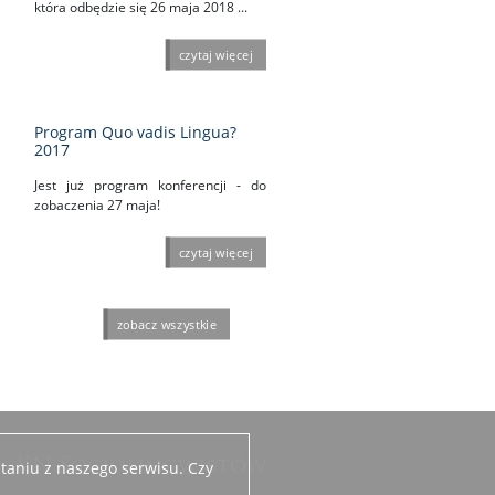
która odbędzie się 26 maja 2018 ...
czytaj więcej
Program Quo vadis Lingua?
2017
Jest już program konferencji - do
zobaczenia 27 maja!
czytaj więcej
zobacz wszystkie
KN Socjolingwistów
taniu z naszego serwisu. Czy