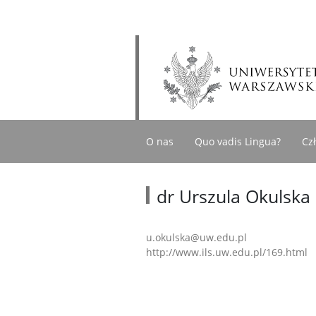
O nas
Quo vadis Lingua?
Cz
dr Urszula Okulska
u.okulska@uw.edu.pl
http://www.ils.uw.edu.pl/169.html