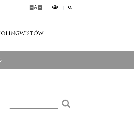
A
jolingwistów
S
Szukaj