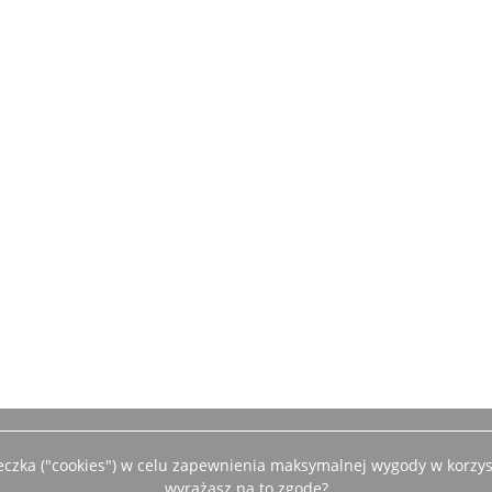
teczka ("cookies") w celu zapewnienia maksymalnej wygody w korzys
wyrażasz na to zgodę?